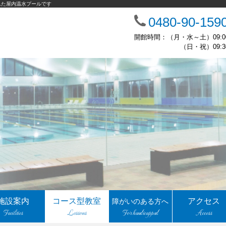
れた屋内温水プールです
0480-90-159
開館時間：（月・水～土）09:00
（日・祝）09:30
施設案内
コース型教室
アクセス
障がいのある方へ
Facilities
Lessons
For handicapped
Access