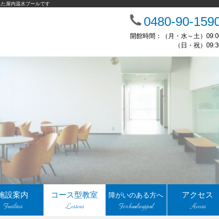
れた屋内温水プールです
0480-90-159
開館時間：（月・水～土）09:00
（日・祝）09:30
施設案内
コース型教室
アクセス
障がいのある方へ
Facilities
Lessons
For handicapped
Access