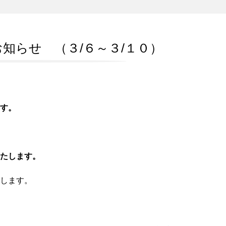
知らせ （３/６～３/１０）
す。
たします。
します。