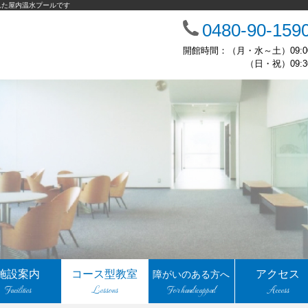
れた屋内温水プールです
0480-90-159
開館時間：（月・水～土）09:00
（日・祝）09:30
施設案内
コース型教室
アクセス
障がいのある方へ
Facilities
Lessons
For handicapped
Access